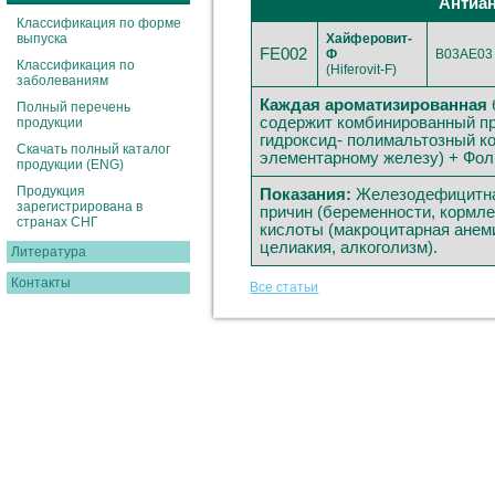
Антиа
Классификация по форме
выпуска
Хайферовит-
FE002
Ф
B03AE03
Классификация по
(Hiferovit-F)
заболеваниям
Каждая ароматизированная
Полный перечень
содержит комбинированный пре
продукции
гидроксид- полимальтозный к
Скачать полный каталог
элементарному железу) + Фол
продукции (ENG)
Продукция
Показания:
Железодефицитная
зарегистрирована в
причин (беременности, кормл
странах СНГ
кислоты (макроцитарная анеми
целиакия, алкоголизм).
Литература
Контакты
Все статьи