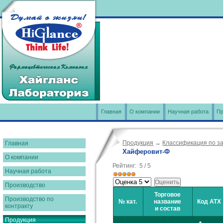
Главная
О компании
Научная работа
Пр
Продукция
→
Классификация по з
Главная
Хайферовит-Ф
О компании
Рейтинг:
5
/
5
Научная работа
Производство
Торговое
Производство по
№ кат.
название
Код АТХ
контракту
и состав
Продукция