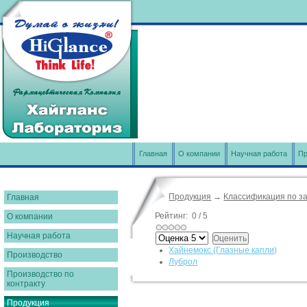
Главная
О компании
Научная работа
Пр
Продукция
→
Классификация по з
Главная
Рейтинг:
0
/
5
О компании
Научная работа
Хайнемокс (Глазные капли)
Производство
Луброл
Производство по
контракту
Продукция