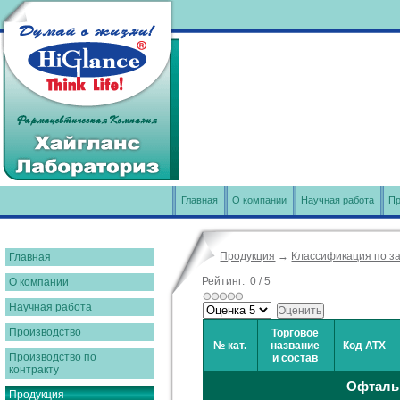
Главная
О компании
Научная работа
Пр
Продукция
→
Классификация по з
Главная
Рейтинг:
0
/
5
О компании
Научная работа
Производство
Торговое
№ кат.
название
Код АТХ
Производство по
и состав
контракту
Офталь
Продукция