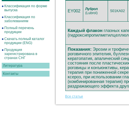
Классификация по форме
Луброл
выпуска
EY002
S01KA02
(Lubrol)
Классификация по
заболеваниям
Полный перечень
Каждый флакон
глазных кап
продукции
(гидроксипропилметилцеллюлоз
Скачать полный каталог
продукции (ENG)
Показания:
Эрозии и трофиче
Продукция
роговичного эпителия, булле
зарегистрирована в
странах СНГ
кератопатия, апалический син
состояния после пластических
Литература
роговицы и конъюнктивы, кера
терапия при пониженной секре
Контакты
ксероз, при использовании гла
(комбинированная терапия) п
раздражающего эффекта други
Все статьи