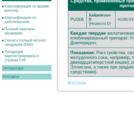
Средства, применяемые при
проти
Классификация по форме
выпуска
Хайрабезол-
Классификация по
PU006
D
A02BC04
заболеваниям
(Hirabezol-D)
Полный перечень
Каждая твердая
желатиновая
продукции
комбинированный препарат: Р
Скачать полный каталог
Домперидон.
продукции (ENG)
Продукция
Показания:
Расстройства, св
зарегистрирована в
желудочного сока, например, 
странах СНГ
двенадцатиперстной кишки), 
Эллисона, а также при эрадика
Литература
средствами).
Контакты
Все статьи