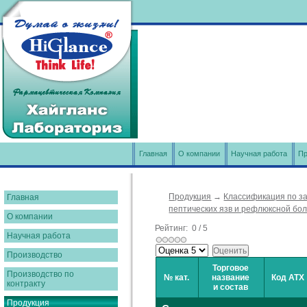
Главная
О компании
Научная работа
Пр
Продукция
→
Классификация по з
Главная
пептических язв и рефлюксной бо
О компании
Рейтинг:
0
/
5
Научная работа
Производство
Торговое
Производство по
№ кат.
название
Код АТХ
контракту
и состав
Продукция