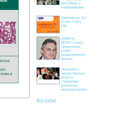
ьные
выставках и
конференциях
Хайлефлокс БЭ
Отчет ГНИЦ
ПМ
НИМСИ
МГМСУ-Опыт
применения
новой
лекарственной
формы
ектра
ого
Активность
лекарственных
 кожи и
форм в
отношении
различных
микроорганизмов
Все статьи