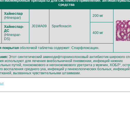
ротивомикробные препараты для системного применения: антибактериал
средства
Хайнеспар
200 мг
(Hinespar)
J01MA09
Sparfloxacin
Хайнеспар-
ДС
400 мг
(Hinespar-
DS)
я покрытая
оболочкой таблетка содержит: Спарфлоксацин.
ния:
Этот синтетический аминодифторхинолоновый антибиотик широкого сп
ия используют для лечения внебольничной пневмонии, инфекций нижних
льных путей, гонококкового и негонококкового уретрита у мужчин, ХОБЛ*, остр
го воспаления среднего уха, инфекций у гинекологических больных, инфекций
 тканей, вызванных чувствительными штаммами.
тьи