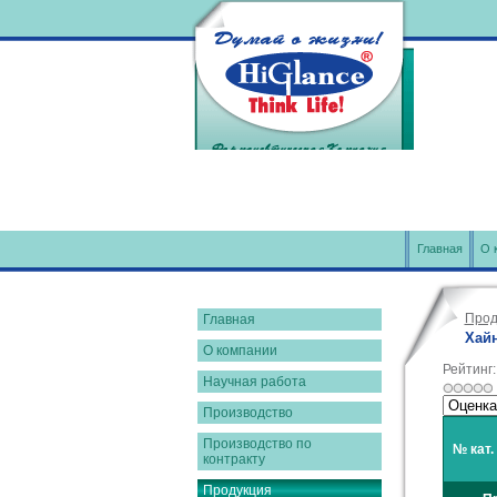
Главная
О 
Прод
Главная
Хай
О компании
Рейтинг
Научная работа
Производство
Производство по
№ кат.
контракту
Продукция