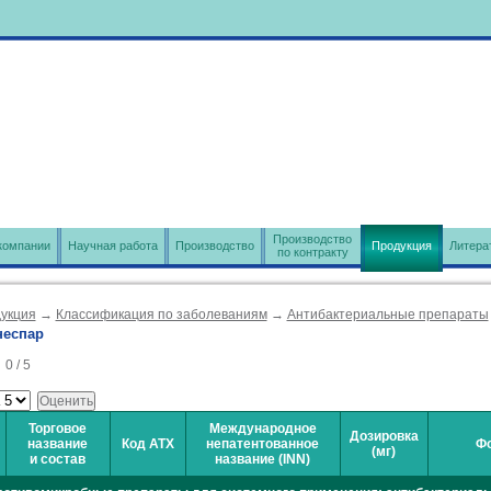
Производство
компании
Научная работа
Производство
Продукция
Литера
по контракту
укция
→
Классификация по заболеваниям
→
Антибактериальные препараты
неспар
:
0
/
5
Торговое
Международное
Дозировка
название
Код АТХ
непатентованное
Ф
(мг)
и состав
название (INN)