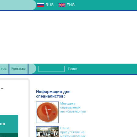
RUS
ENG
тура
Контакты
Поиск
→
Информация для
специалистов:
Методика
определения
антибиотикочувствительности
ото
Наше
присутствие на
международных