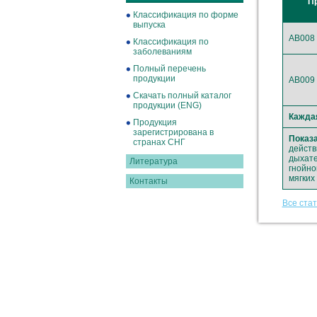
П
Классификация по форме
выпуска
AB008
Классификация по
заболеваниям
Полный перечень
продукции
AB009
Скачать полный каталог
продукции (ENG)
Кажда
Продукция
зарегистрирована в
Показа
странах СНГ
действ
дыхате
Литература
гнойно
мягких
Контакты
Все ста