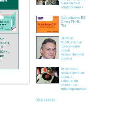
ьные
выставках и
конференциях
Хайлефлокс БЭ
Отчет ГНИЦ
ПМ
х и
НИМСИ
МГМСУ-Опыт
очек,
применения
 и
новой
ерии.
лекарственной
ии,
формы
,
Активность
лекарственных
форм в
отношении
различных
микроорганизмов
Все статьи