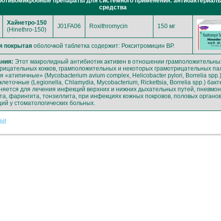
ротивомикробные препараты для системного применения: антибактериал
средства
Хайнетро-150
J01FA06
Roxithromycin
150 мг
(Hinethro-150)
я покрытая
оболочкой таблетка содержит: Рокситромицин BP.
ния:
Этот макролидный антибиотик активен в отношении грамположительны
рицательных кокков, грамположительных и некоторых грамотрицательных пал
 «атипичные» (Mycobacterium avium complex, Helicobacter pylori, Borrelia spp.)
леточные (Legionella, Chlamydia, Mycobacterium, Rickettsia, Borrelia spp.) бакт
яется для лечения инфекций верхних и нижних дыхательных путей, пневмон
та, фарингита, тонзиллита, при инфекциях кожных покровов, половых органов
ий у стоматологических больных.
тьи