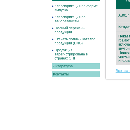
П
Классификация по форме
выпуска
AB017
Классификация по
заболеваниям
Кажда
Полный перечень
продукции
Показа
Скачать полный каталог
грамот
продукции (ENG)
включая
внутрик
Продукция
Примен
зарегистрирована в
синуси
странах СНГ
инфекц
Литература
Все ста
Контакты