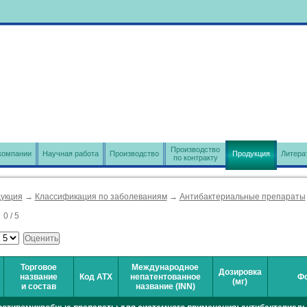
Производство
компании
Научная работа
Производство
Продукция
Литера
по контракту
укция
→
Классификация по заболеваниям
→
Антибактериальные препараты
:
0
/
5
Торговое
Международное
Дозировка
название
Код АТХ
непатентованное
Ф
(мг)
и состав
название (INN)