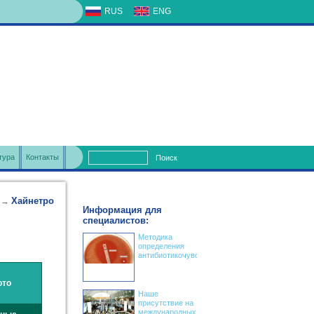
RUS
ENG
тура
Контакты
Поиск
Хайнетро
→
Информация для
специалистов:
Методика
определения
антибиотикочувствительности
ото
Наше
присутствие на
международных